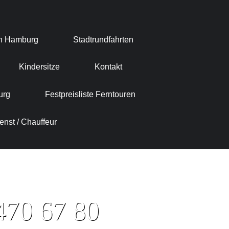
in Hamburg
Stadtrundfahrten
Kindersitze
Kontakt
urg
Festpreisliste Ferntouren
enst / Chauffeur
470 67 80