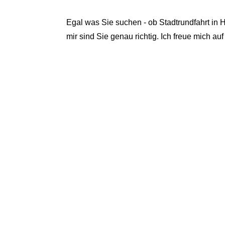
Egal was Sie suchen - ob Stadtrundfahrt in 
mir sind Sie genau richtig. Ich freue mich a
Taxi ist da ...
Buchen sie ihr Taxi für Einzelpersonen o
Gruppen. Mail: bernd.meyn@gmx.de