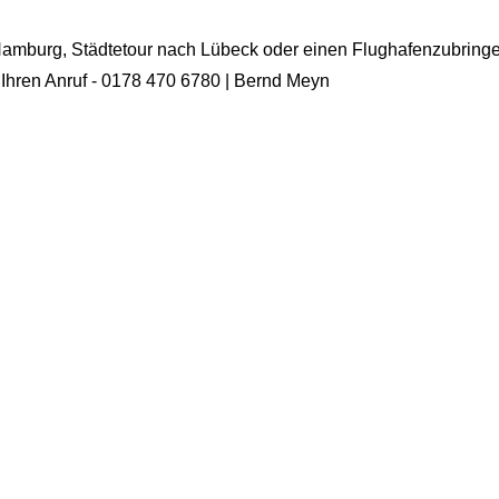
Hamburg, Städtetour nach Lübeck oder einen Flughafenzubringer
uf Ihren Anruf - 0178 470 6780 | Bernd Meyn
Stadtführung
F
der
Ich fahre Sie durch die Stadt und zeige
Si
Ihnen die schönsten Stellen Hamburgs, die
ze
Sie nicht in jedem Reiseführer finden.
Se
ge