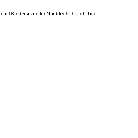
 mit Kindersitzen für Norddeutschland - bei
erntouren
e nennen das Ziel, ich fahre Sie hin und
ige Ihnen die dortigen
henswürdigkeiten. Einsteigen und los
ht's!