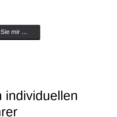
ucher - „Moin Moin in Hamburg!“
Sie mir ...
individuellen
rer